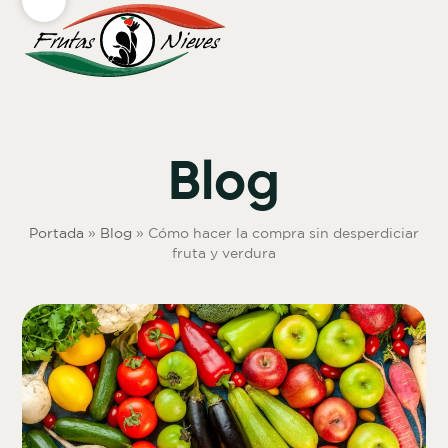
Skip
Open
Close
to
mobile
mobile
content
menu
menu
Blog
Portada
»
Blog
»
Cómo hacer la compra sin desperdiciar
fruta y verdura