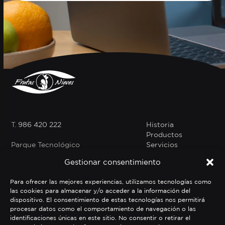
T.
986 420 222
Historia
Productos
Parque Tecnológico
Servicios
Logístico Valladares,
Calle
Contacto
Gestionar consentimiento
1, Nave 2,3, Vigo
CLIENTES
(Pontevedra)
Profesionales
Para ofrecer las mejores experiencias, utilizamos tecnologías como
Fruta en tu oficina
Instagram
Facebook
LinkedIn
Tiktok
las cookies para almacenar y/o acceder a la información del
dispositivo. El consentimiento de estas tecnologías nos permitirá
PRODUCTOS
procesar datos como el comportamiento de navegación o las
Frutas nieves online
identificaciones únicas en este sitio. No consentir o retirar el