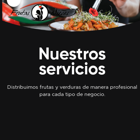
Skip
Open
Close
to
mobile
mobile
content
menu
menu
Nuestros
servicios
Distribuimos frutas y verduras de manera profesional
para cada tipo de negocio.