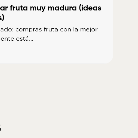
r fruta muy madura (ideas
s)
ado: compras fruta con la mejor
pente está…
s