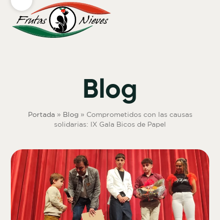
Skip
Open
Close
to
mobile
mobile
content
menu
menu
Blog
Portada
»
Blog
»
Comprometidos con las causas
solidarias: IX Gala Bicos de Papel