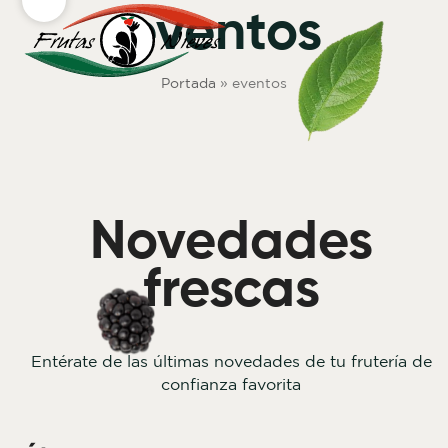
Skip
Open
Close
eventos
to
mobile
mobile
content
menu
menu
Portada
»
eventos
Novedades
frescas
Entérate de las últimas novedades de tu frutería de
confianza favorita