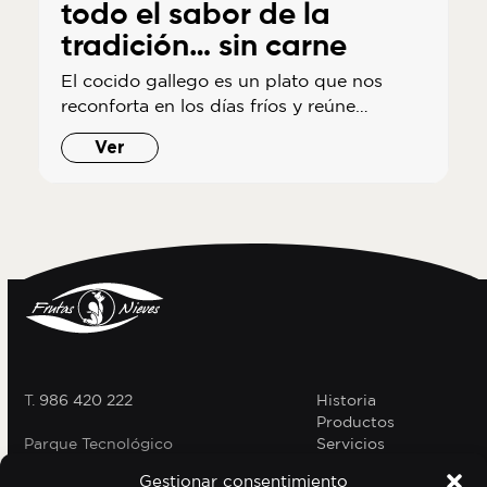
todo el sabor de la
tradición… sin carne
El cocido gallego es un plato que nos
reconforta en los días fríos y reúne…
Ver
T.
986 420 222
Historia
Productos
Parque Tecnológico
Servicios
Logístico Valladares,
Calle
Contacto
Gestionar consentimiento
1, Nave 2,3, Vigo